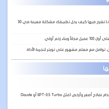
انشر فيديوهات على TikTok و LinkedIn تشرح فيها كيف يحل تطبيقك مشكلة معينة في 30
اء زخم أولي.
 تواصل مع معلم مشهور على تويتر لتجربة الأداة.
ها
قد تكون تكاليف استخدام النماذج القوية مرتفعة. الحل هو استخدام نماذج أصغر وأرخص (مثل GPT-3.5 Turbo أو Claude