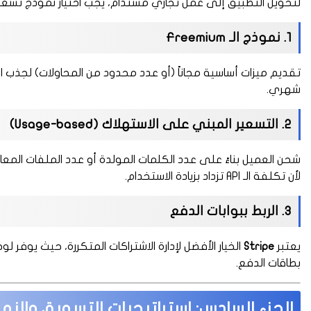
لتحويل التطبيق إلى عمل تجاري مستدام، يجب اختيار نموذج تسعي
1. نموذج الـ Freemium
تقديم ميزات أساسية مجاناً (أو عدد محدود من المحاولات) لجذب
شهري.
2. التسعير المبني على الاستهلاك (Usage-based)
شحن العميل بناءً على عدد الكلمات المولدة أو عدد الملفات المعا
لأن تكلفة الـ API تزداد بزيادة الاستخدام.
3. الربط ببوابات الدفع
يعتبر
Stripe
الخيار الأفضل لإدارة الاشتراكات المتكررة، حيث يوفر لو
بطاقات الدفع.
الجزء السادس: استراتيجيات التسويق والنم