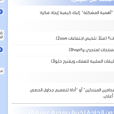
 "أهمية المشكلة". إليك كيفية إيجاد فكرة:
ال
اً: تلخيص اجتماعات Zoom).
 لمتجري Shopify).
قات السلبية للعملاء ويقترح حلولاً).
ما ه
ية للمحامين المبتدئين" أو "أداة لتصميم جداول الحصص
أعلى.
(بدون الحاجة لخبرة برمجية عميقة)