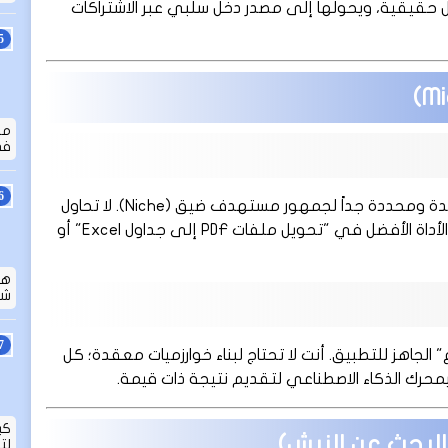
 حلولاً محددة لمشاكل حقيقية، ويحولها إلى مصدر دخل سلبي عبر الاشتراكات
ما
في
التطبيقات المصغرة هي أدوات برمجية تركز على حل مشكلة واحدة ومحددة جداً لجمهور مستهدف ضيق (Niche). لا تحاول
هذه التطبيقات أن تكون "فيسبوك" القادم، بل تكتفي بأن تكون الأداة الأفضل في "تحويل ملفات PDF إلى جداول Excel" أو
هل
شامل
صطناعي (عبر API مثل OpenAI أو Anthropic) "الدماغ" الجاهز للتطبيق. أنت لا تحتاج لبناء خوارزميات معقدة؛ كل
رك الذكاء الاصطناعي لتقديم نتيجة ذات قيمة.
كي
(البحث عن النيش)
لت