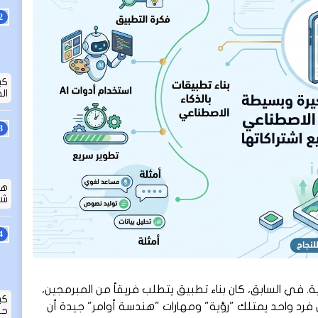
كي
ال
هل
شا
. في السابق، كان بناء تطبيق يتطلب فريقاً من المبرمجين،
كي
ن فرد واحد يمتلك "رؤية" ومهارات "هندسة أوامر" جيدة أن
حق