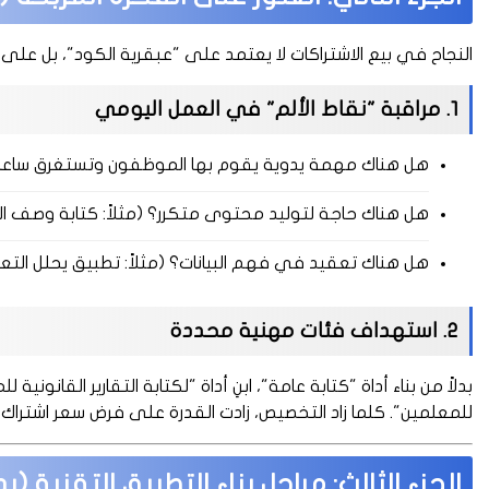
النجاح في بيع الاشتراكات لا يعتمد على "عبقرية الكود"، بل على
1. مراقبة "نقاط الألم" في العمل اليومي
هل هناك مهمة يدوية يقوم بها الموظفون وتستغرق ساعات؟ (مثل
هل هناك حاجة لتوليد محتوى متكرر؟ (مثلاً: كتابة وصف المنتجات
هل هناك تعقيد في فهم البيانات؟ (مثلاً: تطبيق يحلل التعلي
2. استهداف فئات مهنية محددة
بدلاً من بناء أداة "كتابة عامة"، ابنِ أداة "لكتابة التقارير القانون
للمعلمين". كلما زاد التخصيص، زادت القدرة على فرض سعر اشتراك 
الجزء الثالث: مراحل بناء التطبيق التقنية 