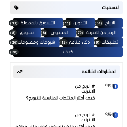
التسميات
(13 )
(11 )
(51 )
الارباح
التدوين
التسويق بالعمولة
(8 )
(8 )
(70 )
الربح من الانترنت
المحتوى
تسويق
(26 )
(13 )
(9 )
تطبيقات
ذكاء صناعى
شروحات ومعلومات
(28 )
كيف
المشاركات الشائعة
الربح من
30 نوفمبر 2025
الانترنت
كيف أختار المنتجات المناسبة للترويج؟
الربح من
30 نوفمبر 2025
الانترنت
كيف أكتب ملف تعريفي قوي على مواقع