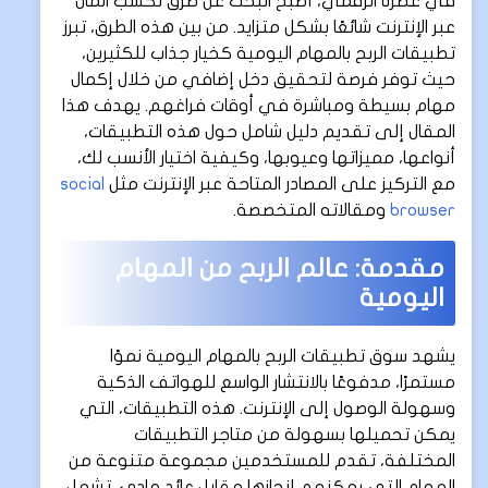
في عصرنا الرقمي، أصبح البحث عن طرق لكسب المال
عبر الإنترنت شائعًا بشكل متزايد. من بين هذه الطرق، تبرز
تطبيقات الربح بالمهام اليومية كخيار جذاب للكثيرين،
حيث توفر فرصة لتحقيق دخل إضافي من خلال إكمال
مهام بسيطة ومباشرة في أوقات فراغهم. يهدف هذا
المقال إلى تقديم دليل شامل حول هذه التطبيقات،
أنواعها، مميزاتها وعيوبها، وكيفية اختيار الأنسب لك،
مع التركيز على المصادر المتاحة عبر الإنترنت مثل
social
browser
ومقالاته المتخصصة.
مقدمة: عالم الربح من المهام
اليومية
يشهد سوق تطبيقات الربح بالمهام اليومية نموًا
مستمرًا، مدفوعًا بالانتشار الواسع للهواتف الذكية
وسهولة الوصول إلى الإنترنت. هذه التطبيقات، التي
يمكن تحميلها بسهولة من متاجر التطبيقات
المختلفة، تقدم للمستخدمين مجموعة متنوعة من
المهام التي يمكنهم إنجازها مقابل عائد مادي. تشمل