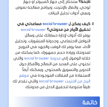
ناجحة؟
ستحتاج إلى جهاز كمبيوتر أو جهاز
لوحي، واتصال بالإنترنت، وبرنامج معالجة نصوص،
وبعض أدوات تحليل البيانات.
كيف يمكن ل
social browser
مساعدتي في
تحقيق الأرباح من مدونتي؟
social browser
يوفر لك أدوات لإدارة حساباتك على وسائل
التواصل الاجتماعي، وجدولة المنشورات، وتحليل
الأداء، مما يوفر لك الوقت والجهد في الترويج
لمدونتك وزيادة حجم جمهورك. كما يمكنك من
خلاله الوصول إلى
مدونة social browser
والتي
تحتوي على العديد من النصائح والأفكار حول
التدوين والتسويق بالمحتوى. ويمكنك أيضاً
الاستفادة من المقالات الموجودة في
موقع
الربح من الانترنت social browser
والتي تقدم لك
طرقاً متنوعة لتحقيق الدخل من مدونتك.
خاتمة