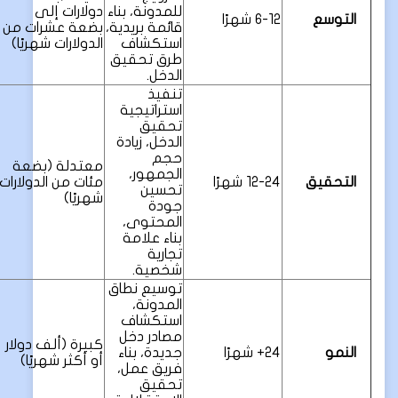
للمدونة، بناء
دولارات إلى
التوسع
6-12 شهرًا
قائمة بريدية،
بضعة عشرات من
استكشاف
الدولارات شهريًا)
طرق تحقيق
الدخل.
تنفيذ
استراتيجية
تحقيق
الدخل، زيادة
حجم
معتدلة (بضعة
الجمهور،
التحقيق
12-24 شهرًا
مئات من الدولارات
تحسين
شهريًا)
جودة
المحتوى،
بناء علامة
تجارية
شخصية.
توسيع نطاق
المدونة،
استكشاف
مصادر دخل
كبيرة (ألف دولار
النمو
24+ شهرًا
جديدة، بناء
أو أكثر شهريًا)
فريق عمل،
تحقيق