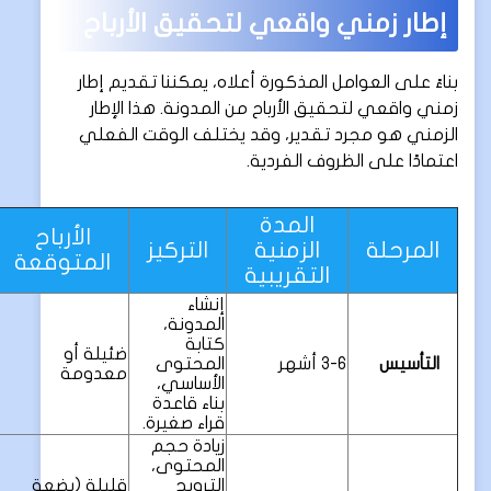
إطار زمني واقعي لتحقيق الأرباح
بناءً على العوامل المذكورة أعلاه، يمكننا تقديم إطار
زمني واقعي لتحقيق الأرباح من المدونة. هذا الإطار
الزمني هو مجرد تقدير، وقد يختلف الوقت الفعلي
اعتمادًا على الظروف الفردية.
المدة
الأرباح
المرحلة
الزمنية
التركيز
المتوقعة
التقريبية
إنشاء
المدونة،
كتابة
ضئيلة أو
التأسيس
3-6 أشهر
المحتوى
معدومة
الأساسي،
بناء قاعدة
قراء صغيرة.
زيادة حجم
المحتوى،
الترويج
قليلة (بضعة