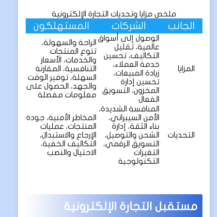
ملخص مزايا وتحديات التجارة الإلكترونية
الجانب
الشركات
المستهلكون
الوصول إلى أسواق
الراحة والسهولة،
عالمية، تقليل
تنوع المنتجات
التكاليف، تحسين
والخدمات، الأسعار
خدمة العملاء،
المزايا
التنافسية، المقارنة
زيادة المبيعات،
السهلة، توفير الوقت
تحسين إدارة
والجهد، الحصول على
المخزون، التسويق
معلومات مفصلة
الفعال
المنافسة الشديدة،
الأمن السيبراني،
المخاطر الأمنية، جودة
بناء الثقة، إدارة
المنتجات، عمليات
التحديات
الشحن والتوصيل،
الإرجاع والاستبدال،
التسويق الرقمي،
التكاليف الخفية،
التغيرات
الاحتيال والنصب
التكنولوجية
مستقبل التجارة الإلكترونية