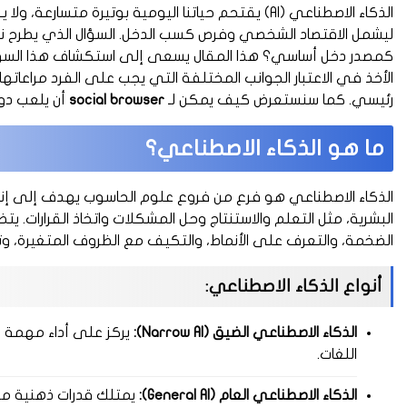
الذكاء الاصطناعي (AI) يقتحم حياتنا اليومية بوتيرة م
ليشمل الاقتصاد الشخصي وفرص كسب الدخل. السؤال الذي يطرح نف
كمصدر دخل أساسي؟ هذا المقال يسعى إلى استكشاف هذا السؤال ب
الأخذ في الاعتبار الجوانب المختلفة التي يجب على الفرد مراعاتها 
رئيسي. كما سنستعرض كيف يمكن لـ
social browser
أن يلعب دور
ما هو الذكاء الاصطناعي؟
الذكاء الاصطناعي هو فرع من فروع علوم الحاسوب يهدف إلى إنشا
البشرية، مثل التعلم والاستنتاج وحل المشكلات واتخاذ القرارات. يت
الضخمة، والتعرف على الأنماط، والتكيف مع الظروف المتغيرة، و
أنواع الذكاء الاصطناعي:
الذكاء الاصطناعي الضيق (Narrow AI):
يركز على أداء مهمة م
اللغات.
الذكاء الاصطناعي العام (General AI):
يمتلك قدرات ذهنية مش