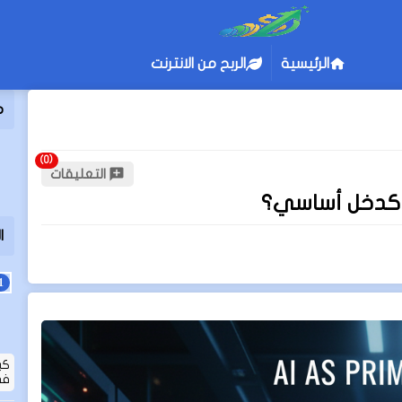
الرئيسية
الربح من الانترنت
م
التعليقات
ي كدخل أساسي؟
ا
كي
في