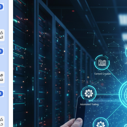
كي
ال
هل
شا
كي
حق