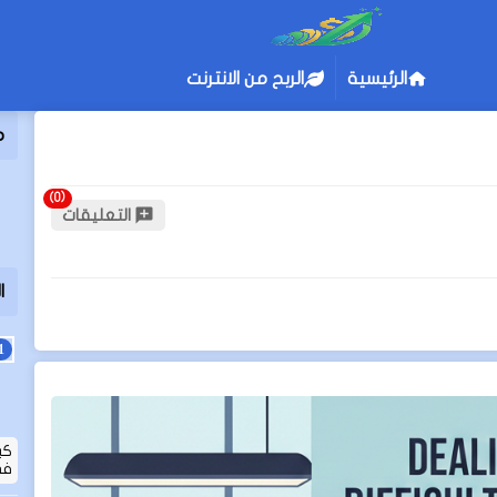
الرئيسية
الربح من الانترنت
م
التعليقات
ا
كي
في