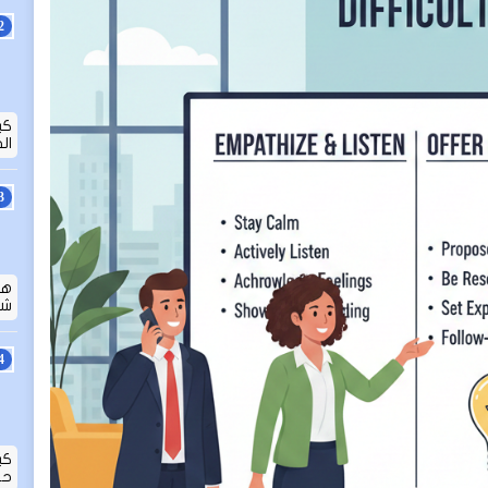
كي
ال
هل
شا
كي
حق