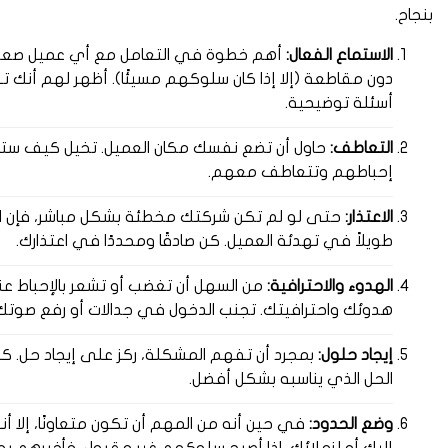
بنجاح.
الاستماع الفعال:
أهم خطوة في التعامل مع أي عميل صعب ه
دون مقاطعة (إلا إذا كان سلوكهم مسيئًا). أظهر لهم أنك 
أسئلة توضيحية.
التعاطف:
حاول أن تضع نفسك مكان العميل. تخيل كيف س
إحباطهم وتتعاطف معهم.
الاعتذار:
حتى لو لم تكن شركتك مخطئة بشكل مباشر، فإن الاع
طويلاً في تهدئة العميل. كن صادقًا ومحددًا في اعتذارك.
الهدوء والاحترافية:
من السهل أن تغضب أو تشعر بالإحباط ع
هدوئك واحترافيتك. تجنب الدخول في جدالات أو رفع صوتك
إيجاد حلول:
بمجرد أن تفهم المشكلة، ركز على إيجاد حل. كن 
الحل الذي يناسبه بشكل أفضل.
وضع الحدود:
في حين أنه من المهم أن تكون متعاونًا، إلا أ