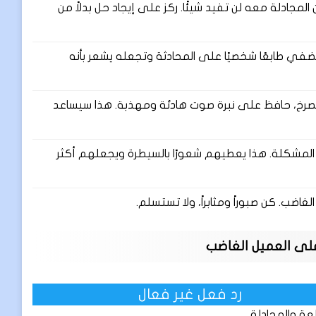
ادلة معه لن تفيد شيئًا. ركز على إيجاد حل بدلاً من
في طابعًا شخصيًا على المحادثة وتجعله يشعر بأنه
صرخ، حافظ على نبرة صوت هادئة ومهذبة. هذا سيساعد
المشكلة. هذا يعطيهم شعورًا بالسيطرة ويجعلهم أكثر
اضب. كن صبوراً ومثابراً، ولا تستسلم.
على العميل الغاضب
رد فعل غير فعال
عة والمجادلة